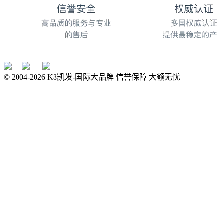
© 2004-
2026
K8凯发-国际大品牌 信誉保障 大额无忧