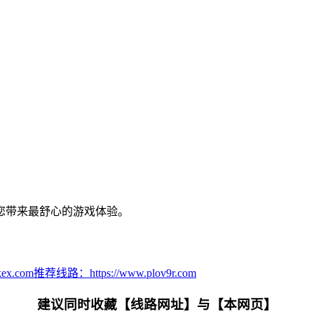
您带来最舒心的游戏体验。
kex.com
推荐线路：
https://www.plov9r.com
建议同时收藏【线路网址】与【本网页】